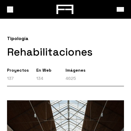
Tipología
Rehabilitaciones
Proyectos
En Web
Imágenes
137
134
4625