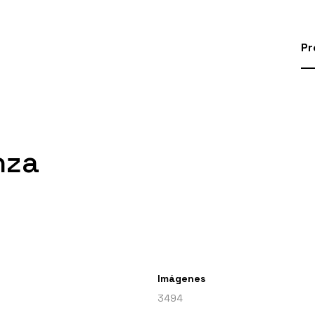
Pr
nza
Imágenes
3494