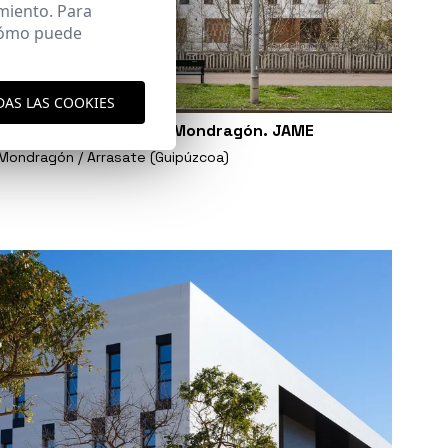
miento. Para
 cómo puede
DAS LAS COOKIES
Escuela de Música de Mondragón. JAME
Mondragón / Arrasate (Guipúzcoa)