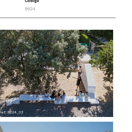
Código
9624
Ref: 9624_03