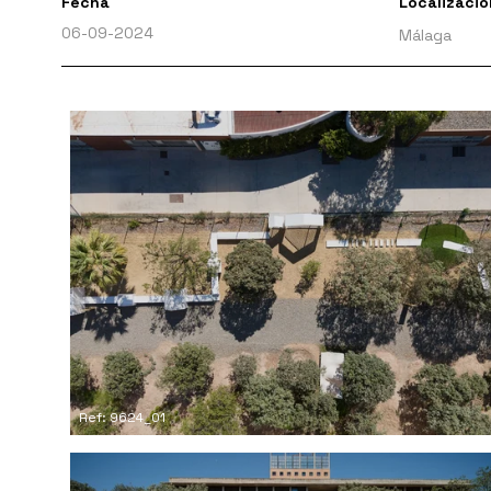
Fecha
Localizació
06-09-2024
Málaga
Ref: 9624_01