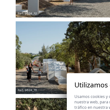
Ref: 9624_12
Utilizamos
Ref: 9624_15
Usamos cookies y o
nuestra web, para 
tráfico en nuestra