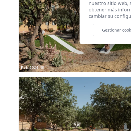
nuestro sitio web,
obtener más infor
cambiar su configu
Gestionar cook
Ref: 9624_18