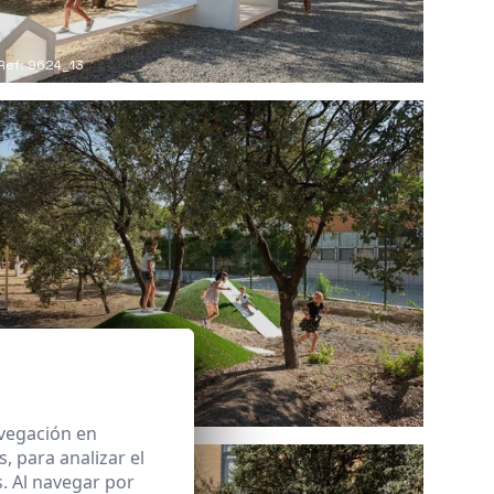
Ref: 9624_13
Ref: 9624_16
avegación en
 para analizar el
. Al navegar por