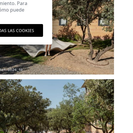
miento. Para
 cómo puede
DAS LAS COOKIES
Ref: 9624_19