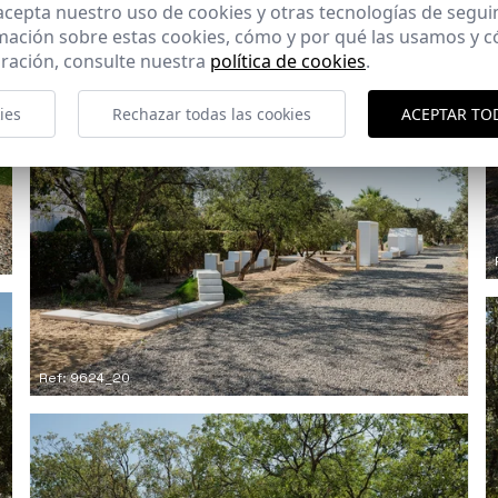
 acepta nuestro uso de cookies y otras tecnologías de segui
Ref: 9624_17
mación sobre estas cookies, cómo y por qué las usamos y
ración, consulte nuestra
política de cookies
.
ies
Rechazar todas las cookies
ACEPTAR TO
Ref: 9624_20