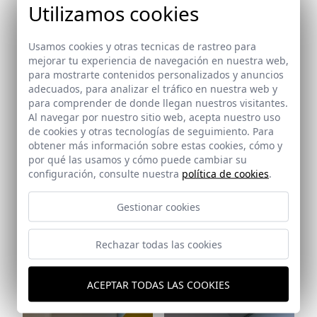
Utilizamos cookies
Ref: 5197_35
Ref: 5197_36
Usamos cookies y otras tecnicas de rastreo para
mejorar tu experiencia de navegación en nuestra web,
para mostrarte contenidos personalizados y anuncios
Ref: 5197_37
adecuados, para analizar el tráfico en nuestra web y
para comprender de donde llegan nuestros visitantes.
Al navegar por nuestro sitio web, acepta nuestro uso
de cookies y otras tecnologías de seguimiento. Para
obtener más información sobre estas cookies, cómo y
por qué las usamos y cómo puede cambiar su
configuración, consulte nuestra
política de cookies
.
Gestionar cookies
Ref: 5197_38
Rechazar todas las cookies
ACEPTAR TODAS LAS COOKIES
Ref: 5197_39