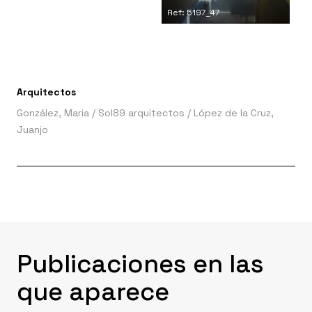
Ref: 5197_47
Arquitectos
González, Maria
/
Sol89 arquitectos
/
López de la Cruz,
Juanjo
Publicaciones en las
que aparece