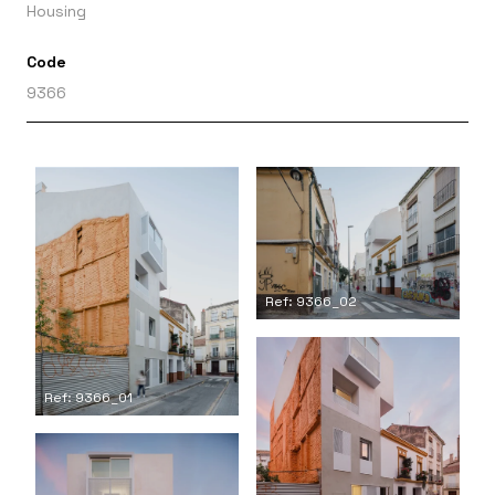
Housing
Code
9366
Ref: 9366_02
Ref: 9366_01