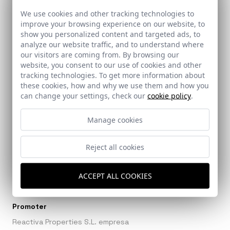
We use cookies and other tracking technologies to
improve your browsing experience on our website, to
Ref: 9366_22
show you personalized content and targeted ads, to
analyze our website traffic, and to understand where
our visitors are coming from. By browsing our
website, you consent to our use of cookies and other
tracking technologies. To get more information about
these cookies, how and why we use them and how you
Ref: 9366_23
can change your settings, check our
cookie policy
.
Ref: 9366_24
Manage cookies
Reject all cookies
Architects
ACCEPT ALL COOKIES
Muñoz, José Luis
/
Estudio Chico Muñoz
Promoter
Reactiva Properties S.L. empresa