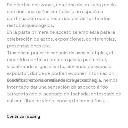
Se plantea dos zonas, una zona de entrada previa
con dos lucernarios cenitales y un espacio a
continuación como recorrido del visitante a los
restos arqueológicos.
En la parte primera de acceso se empleará para la
celebración de actos, exposiciones, conferencias,
presentaciones etc.
Tras pasar por este espacio de usos múltiples, el
recorrido continuo por una galería perimetral,
visualizando el yacimiento, sirviendo de espacio
expositor, donde se podrán exponer información
sobre su historia mediante proyecciones.
El edificio es un contenedor de arqueología, hemos
intentado dar una sensación de aspecto árido
terracota con el acabado de fachada, enfoscado de
cal con fibra de vidrio, concepto cromático y
cerámico, adaptándose al paisaje natural y
diferenciándose de las naves industriales de la zona.
Continue reading