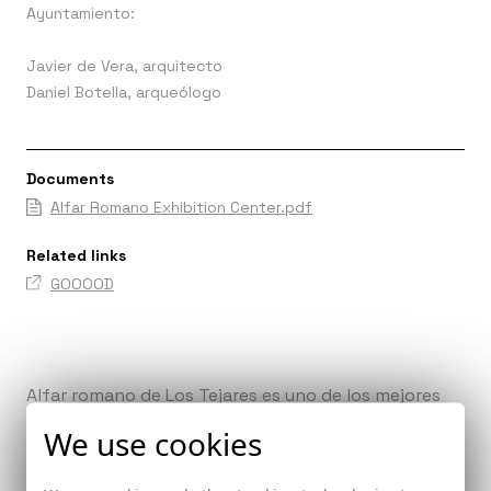
Ayuntamiento:
Javier de Vera, arquitecto
Daniel Botella, arqueólogo
Documents
Alfar Romano Exhibition Center.pdf
Related links
GOOOOD
Alfar romano de Los Tejares es uno de los mejores
ejemplos de factoría alfarera romana existentes en
We use cookies
nuestro país, tanto por su situación --junto a un
cauce permanente de agua y a varias canteras de