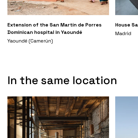
derecha se desciende por una rampa a la pista
deportiva.
Extension of the San Martín de Porres
House Sa
Dominican hospital in Yaoundé
Madrid
Yaoundé (Camerún)
In the same location