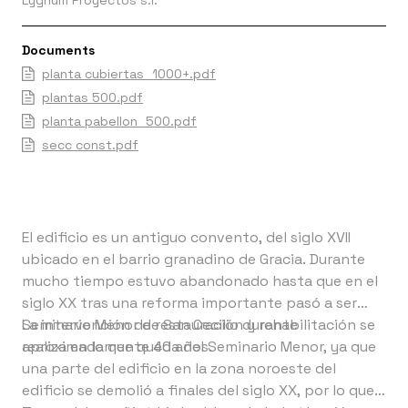
Lygnum Proyectos s.l.
Documents
planta cubiertas_1000+.pdf
plantas 500.pdf
planta pabellon_500.pdf
secc const.pdf
El edificio es un antiguo convento, del siglo XVII
ubicado en el barrio granadino de Gracia. Durante
mucho tiempo estuvo abandonado hasta que en el
siglo XX tras una reforma importante pasó a ser
Seminario Menor de San Cecilio durante
La intervención de restauración y rehabilitación se
aproximadamente 40 años.
realiza en lo que queda del Seminario Menor, ya que
una parte del edificio en la zona noroeste del
edificio se demolió a finales del siglo XX, por lo que