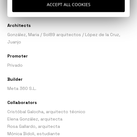
ACCEPT ALL COOKIES
Architects
González, Maria
/
Sol89 arquitectos
/
López de la Cruz,
Juanjo
Promoter
Privado
Builder
Meta 360 S.L.
Collaborators
Cristóbal Galocha, arquitecto técnico
Elena González, arquitecta
Rosa Gallardo, arquitecta
Mónica Bidoli, estudiante