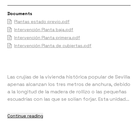
Documents
Plantas estado previo.pdf
Intervención Planta baja.pdf
Intervención Planta primera.pdf
Intervención Planta de cubiertas.pdf
Las crujías de la vivienda histórica popular de Sevilla
apenas alcanzan los tres metros de anchura, debido
a la longitud de la madera de rollizo o las pequeñas
escuadrías con las que se solían forjar. Esta unidad
de medida ofrece una escala doméstica reconocible
que se repite en el magma continuo del tejido
Continue reading
histórico de la ciudad. La escasa dimensión
resultante de los espacios limitados por los muros
no permite que la estancia y el recorrido convivan