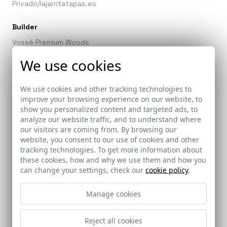
Privado/lajarritatapas.es
Builder
Vossé Premium Woods
We use cookies
Documents
We use cookies and other tracking technologies to
041_PabloBaruc_LaJarrita.pdf
improve your browsing experience on our website, to
show you personalized content and targeted ads, to
analyze our website traffic, and to understand where
our visitors are coming from. By browsing our
website, you consent to our use of cookies and other
El concepto gastronómico parte del concepto
tracking technologies. To get more information about
tradicional de taberna, de carácter informal donde
these cookies, how and why we use them and how you
can change your settings, check our
cookie policy
.
premia el producto. Local pequeño, con amplia
terraza actualmente en uso que requiere mejorar la
Manage cookies
imagen, y la funcionalidad de sus espacios para dar
Mesa alta en el interior con amplia barra. Confort en
un mejor servicio al cliente. Interior de forma
el exterior con mesas bajas y sillas de ratán y banco
rectangular, donde preside la barra, con copero y
con numerosos cojines. Bajo una cubrición de caña
Reject all cookies