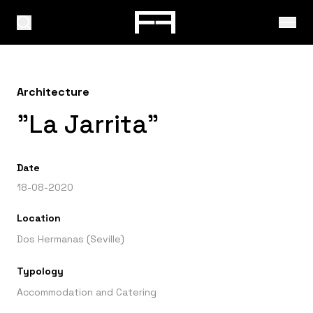
Architecture
"La Jarrita"
Date
18-08-2020
Location
Dos Hermanas (Seville)
Typology
Accommodation and Catering