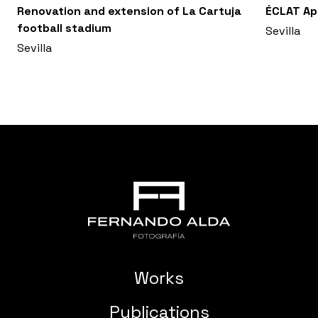
Renovation and extension of La Cartuja
ÉCLAT A
football stadium
Sevilla
Sevilla
Works
Publications