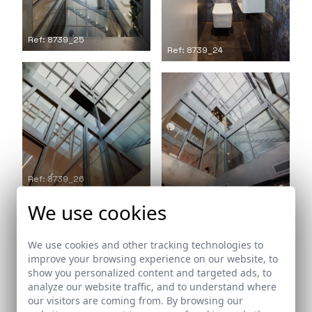
Ref: 8739_25
Ref: 8739_24
Ref: 8739_26
Ref: 8739_27
We use cookies
We use cookies and other tracking technologies to
improve your browsing experience on our website, to
show you personalized content and targeted ads, to
analyze our website traffic, and to understand where
our visitors are coming from. By browsing our