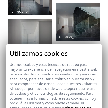
Ref: 7950_21
Ref: 7950_22
Utilizamos cookies
Ref: 7950_23
Usamos cookies y otras tecnicas de rastreo para
mejorar tu experiencia de navegación en nuestra web,
para mostrarte contenidos personalizados y anuncios
adecuados, para analizar el tráfico en nuestra web y
para comprender de donde llegan nuestros visitantes.
Al navegar por nuestro sitio web, acepta nuestro uso
Ref: 7950_25
Ref: 7950_24
de cookies y otras tecnologías de seguimiento. Para
obtener más información sobre estas cookies, cómo y
por qué las usamos y cómo puede cambiar su
configuración, consulte nuestra
política de cookies
.