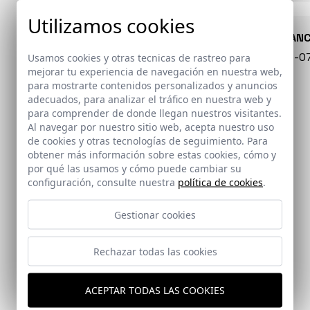
Utilizamos cookies
CONARQUITECTURA
EN BLAN
99 - 16-07-2026
40 - 16-
Usamos cookies y otras tecnicas de rastreo para
mejorar tu experiencia de navegación en nuestra web,
para mostrarte contenidos personalizados y anuncios
adecuados, para analizar el tráfico en nuestra web y
para comprender de donde llegan nuestros visitantes.
Al navegar por nuestro sitio web, acepta nuestro uso
de cookies y otras tecnologías de seguimiento. Para
obtener más información sobre estas cookies, cómo y
por qué las usamos y cómo puede cambiar su
configuración, consulte nuestra
política de cookies
.
Gestionar cookies
EL PAÍS
DIVISARE
Rechazar todas las cookies
Centro de Recepción
Ampliación del centro
de Visitantes de
hospitalario
Colonia Clunia Sulpicia
dominicano San Martín
ACEPTAR TODAS LAS COOKIES
de Porres en Yaoundé