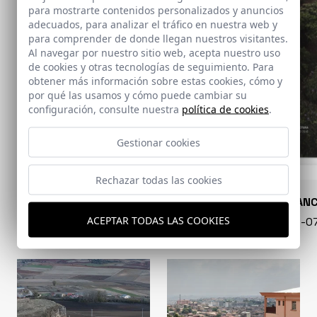
para mostrarte contenidos personalizados y anuncios
adecuados, para analizar el tráfico en nuestra web y
para comprender de donde llegan nuestros visitantes.
Al navegar por nuestro sitio web, acepta nuestro uso
de cookies y otras tecnologías de seguimiento. Para
obtener más información sobre estas cookies, cómo y
por qué las usamos y cómo puede cambiar su
configuración, consulte nuestra
política de cookies
.
Gestionar cookies
Rechazar todas las cookies
CONARQUITECTURA
EN BLAN
ACEPTAR TODAS LAS COOKIES
99 - 16-07-2026
40 - 16-