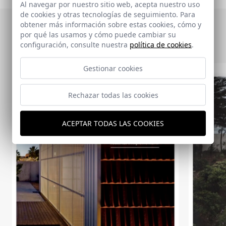
Al navegar por nuestro sitio web, acepta nuestro uso
de cookies y otras tecnologías de seguimiento. Para
obtener más información sobre estas cookies, cómo y
Otras publicaciones
por qué las usamos y cómo puede cambiar su
configuración, consulte nuestra
política de cookies
.
Gestionar cookies
Rechazar todas las cookies
ACEPTAR TODAS LAS COOKIES