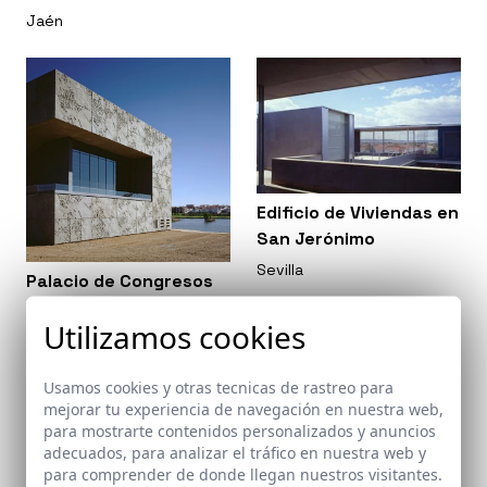
Jaén
Edificio de Viviendas en
San Jerónimo
Sevilla
Palacio de Congresos
de Mérida
Utilizamos cookies
Mérida (Badajoz)
Usamos cookies y otras tecnicas de rastreo para
mejorar tu experiencia de navegación en nuestra web,
para mostrarte contenidos personalizados y anuncios
adecuados, para analizar el tráfico en nuestra web y
para comprender de donde llegan nuestros visitantes.