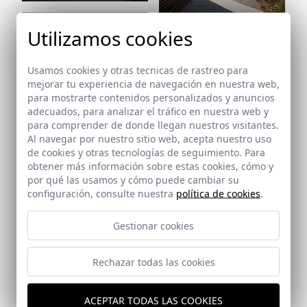
Ref: 8073_50
Utilizamos cookies
Usamos cookies y otras tecnicas de rastreo para
mejorar tu experiencia de navegación en nuestra web,
para mostrarte contenidos personalizados y anuncios
adecuados, para analizar el tráfico en nuestra web y
para comprender de donde llegan nuestros visitantes.
Al navegar por nuestro sitio web, acepta nuestro uso
Ref: 8073_51
de cookies y otras tecnologías de seguimiento. Para
obtener más información sobre estas cookies, cómo y
Ref: 8073_52
por qué las usamos y cómo puede cambiar su
configuración, consulte nuestra
política de cookies
.
Gestionar cookies
Ref: 8073_53
Ref: 8073_54
Rechazar todas las cookies
ACEPTAR TODAS LAS COOKIES