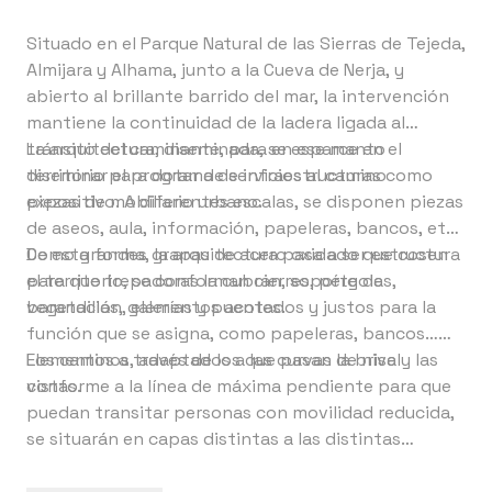
Situado en el Parque Natural de las Sierras de Tejeda,
Almijara y Alhama, junto a la Cueva de Nerja, y
abierto al brillante barrido del mar, la intervención
mantiene la continuidad de la ladera ligada al
tránsito del caminante, para en ese manto
La arquitectura, diseminada, se esparce en el
diseminar el programa de infraestructuras como
territorio para dotar de servicios al camino
piezas de mobiliario urbano.
expositivo. A diferentes escalas, se disponen piezas
de aseos, aula, información, papeleras, bancos, etc.
Como grandes grapas de acero oxidado que cosen
De esta forma, la arquitectura pasa a ser estructura
el territorio, se conforman cierres, pérgolas,
para que trepadoras la cubran, soporte de
barandillas, galerías y puentes.
vegetación, elementos acotados y justos para la
función que se asigna, como papeleras, bancos…
Elementos a través de los que pasan la brisa y las
Los caminos, adaptados a las curvas de nivel
vistas.
conforme a la línea de máxima pendiente para que
puedan transitar personas con movilidad reducida,
se situarán en capas distintas a las distintas
especies y colecciones expuestas en el jardín, para
así naturalizar el jardín. Estos caminos terrizos, se