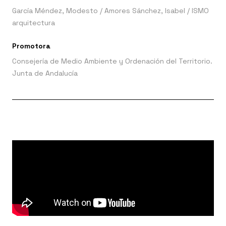
García Méndez, Modesto
/
Amores Sánchez, Isabel
/
ISMO
arquitectura
Promotora
Consejería de Medio Ambiente y Ordenación del Territorio.
Junta de Andalucía