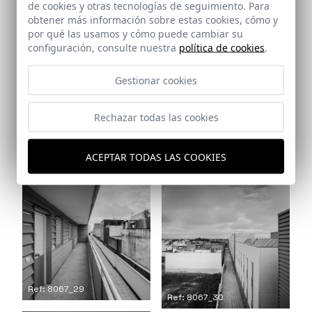
de cookies y otras tecnologías de seguimiento. Para
Ref: 8067_26
obtener más información sobre estas cookies, cómo y
por qué las usamos y cómo puede cambiar su
configuración, consulte nuestra
política de cookies
.
Gestionar cookies
Rechazar todas las cookies
Ref: 8067_28
ACEPTAR TODAS LAS COOKIES
Ref: 8067_27
Ref: 8067_29
Ref: 8067_30