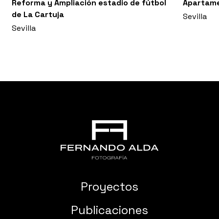
Reforma y Ampliación estadio de fútbol
Apartam
de La Cartuja
Sevilla
Sevilla
Proyectos
Publicaciones