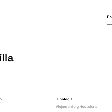
Pr
lla
n
Tipología
Alojamiento y Hostelería