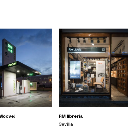
 Moove!
RM librería
Sevilla