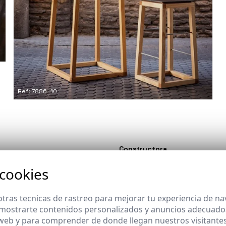
Ref: 7886_10
Constructora
-
 cookies
Colaboradores
tras tecnicas de rastreo para mejorar tu experiencia de n
-
mostrarte contenidos personalizados y anuncios adecuados,
 web y para comprender de donde llegan nuestros visitantes