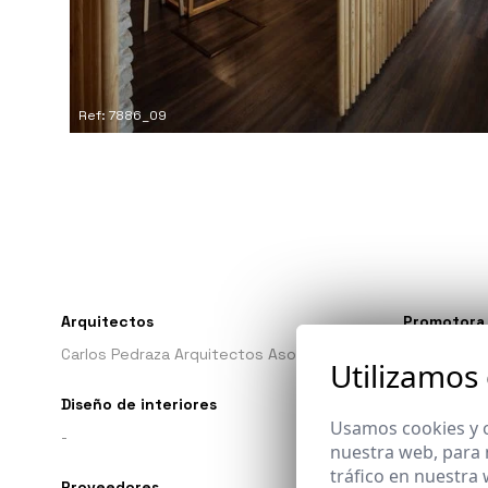
Ref: 7886_09
Arquitectos
Promotora
Carlos Pedraza Arquitectos Asociados
-
Utilizamos
Diseño de interiores
Ingeniero
Usamos cookies y o
-
-
nuestra web, para 
tráfico en nuestra
Proveedores