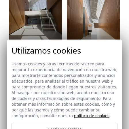
Ref: 4929_33
Utilizamos cookies
Ref: 4929_34
Usamos cookies y otras tecnicas de rastreo para
mejorar tu experiencia de navegación en nuestra web,
para mostrarte contenidos personalizados y anuncios
adecuados, para analizar el tráfico en nuestra web y
Ref: 4929_35
para comprender de donde llegan nuestros visitantes.
Al navegar por nuestro sitio web, acepta nuestro uso
de cookies y otras tecnologías de seguimiento. Para
obtener más información sobre estas cookies, cómo y
Ref: 4929_36
por qué las usamos y cómo puede cambiar su
configuración, consulte nuestra
política de cookies
.
Gestionar cookies