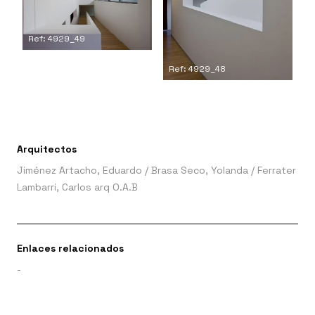
Ref: 4929_49
Ref: 4929_48
Arquitectos
Jiménez Artacho, Eduardo
/
Brasa Seco, Yolanda
/
Ferrater
Lambarri, Carlos arq O.A.B
Enlaces relacionados
-