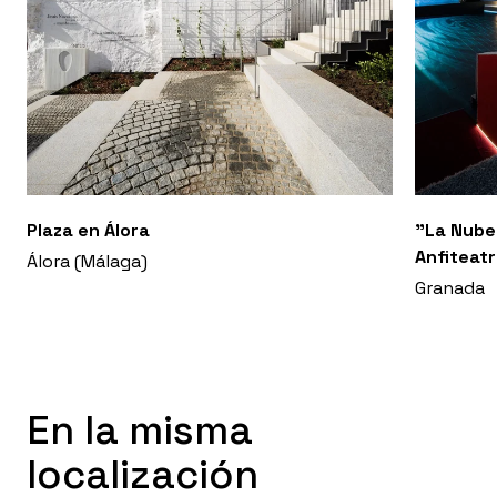
Plaza en Álora
"La Nube
Anfiteat
Álora (Málaga)
Granada
En la misma
localización