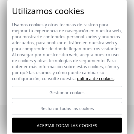
Utilizamos cookies
Usamos cookies y otras tecnicas de rastreo para
mejorar tu experiencia de navegación en nuestra web,
Arquitectos
para mostrarte contenidos personalizados y anuncios
adecuados, para analizar el tráfico en nuestra web y
del Corral del Campo, Francisco J.
/
Wulff Barreiro, Federico
para comprender de donde llegan nuestros visitantes.
Al navegar por nuestro sitio web, acepta nuestro uso
de cookies y otras tecnologías de seguimiento. Para
obtener más información sobre estas cookies, cómo y
Enlaces relacionados
por qué las usamos y cómo puede cambiar su
-
configuración, consulte nuestra
política de cookies
.
Gestionar cookies
Rechazar todas las cookies
Publicaciones en las
ACEPTAR TODAS LAS COOKIES