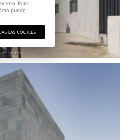
miento. Para
 cómo puede
DAS LAS COOKIES
Ref: 1618_16