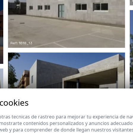
Ref: 1618_13
 cookies
tras tecnicas de rastreo para mejorar tu experiencia de n
mostrarte contenidos personalizados y anuncios adecuados,
Ref: 1618_17
 web y para comprender de donde llegan nuestros visitantes