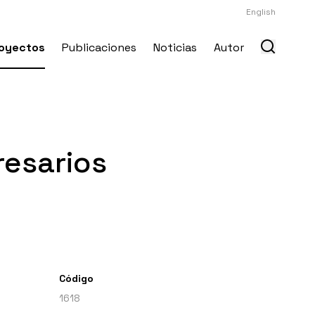
English
oyectos
Publicaciones
Noticias
Autor
resarios
Código
1618