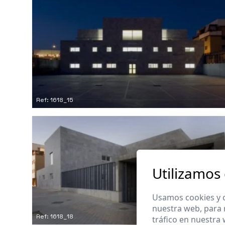
Ref: 1618_15
Utilizamos
Usamos cookies y o
nuestra web, para 
Ref: 1618_18
tráfico en nuestra