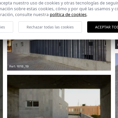
 acepta nuestro uso de cookies y otras tecnologías de segui
mación sobre estas cookies, cómo y por qué las usamos y
ración, consulte nuestra
política de cookies
.
ies
Rechazar todas las cookies
ACEPTAR TO
Ref: 1618_19