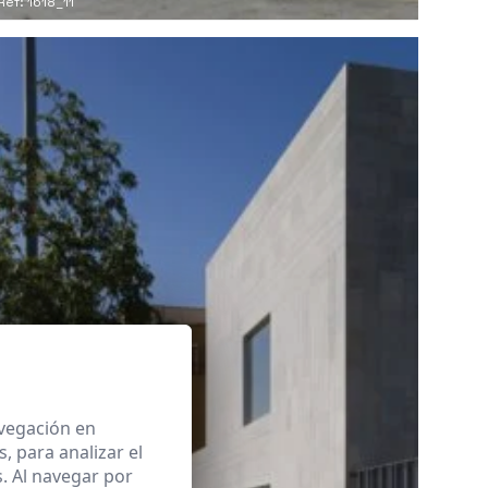
Ref: 1618_11
avegación en
 para analizar el
. Al navegar por