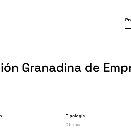
Pr
ción Granadina de Emp
n
Tipología
Oficinas