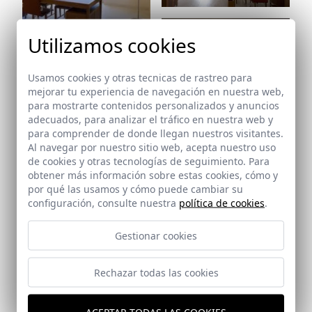
Ref: 1593_29
Utilizamos cookies
Ref: 1593_31
Usamos cookies y otras tecnicas de rastreo para
mejorar tu experiencia de navegación en nuestra web,
para mostrarte contenidos personalizados y anuncios
adecuados, para analizar el tráfico en nuestra web y
para comprender de donde llegan nuestros visitantes.
Ref: 1593_32
Al navegar por nuestro sitio web, acepta nuestro uso
de cookies y otras tecnologías de seguimiento. Para
Ref: 1593_33
obtener más información sobre estas cookies, cómo y
por qué las usamos y cómo puede cambiar su
configuración, consulte nuestra
política de cookies
.
Ref: 1593_34
Gestionar cookies
Rechazar todas las cookies
ACEPTAR TODAS LAS COOKIES