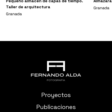
Pequeño almacén de capas de tiempo.
Almazara
Taller de arquitectura
Granada
Granada
Proyectos
Publicaciones