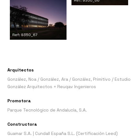
Ref: 9350_66
Ref: 9350_67
Arquitectos
González, Noa
/
González, Ara
/
González, Primitivo
/
Estudio
González Arquitectos + Reuqav Ingenieros
Promotora
Parque Tecnológico de Andalucía, S.A.
Constructora
Guamar S.A. | Cundall España S.L. (Certificación Leed)