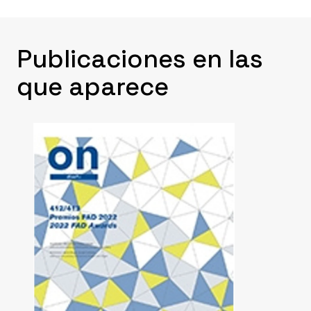
constituyen un escenario de elementos diversos
alberca al interior de las estancias.
que evocan la historia de este espacio y sus
transformaciones a lo largo de la historia. La
Publicaciones en las
intervención incorpora un jardín arqueológico con
una alberca de agua de un antiguo palacio islámico
que aparece
que se pretende recuperar para la visita pública y la
celebración de veladas musicales en continuidad
con los jardines de El Partal.