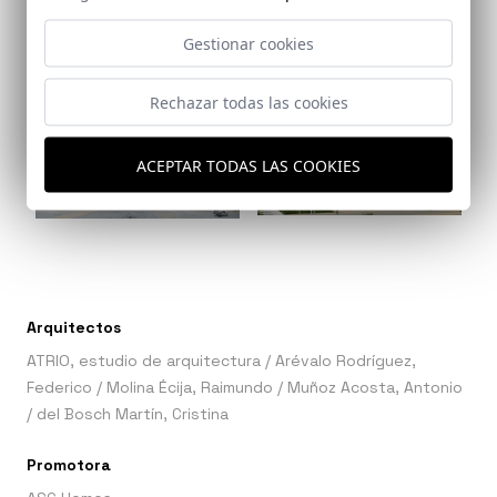
Gestionar cookies
Ref: 9018_27
Ref: 9018_28
Rechazar todas las cookies
ACEPTAR TODAS LAS COOKIES
Ref: 9018_29
Ref: 9018_30
Arquitectos
ATRIO, estudio de arquitectura
/
Arévalo Rodríguez,
Federico
/
Molina Écija, Raimundo
/
Muñoz Acosta, Antonio
/
del Bosch Martín, Cristina
Promotora