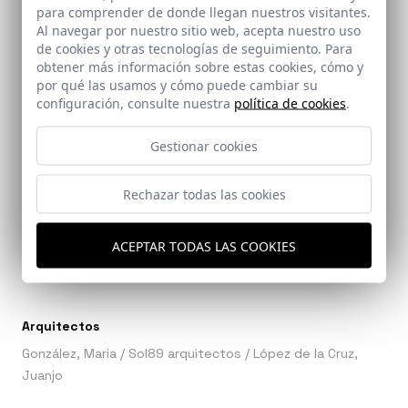
para comprender de donde llegan nuestros visitantes.
Al navegar por nuestro sitio web, acepta nuestro uso
Ref: 8974_35
de cookies y otras tecnologías de seguimiento. Para
obtener más información sobre estas cookies, cómo y
por qué las usamos y cómo puede cambiar su
Ref: 8974_36
configuración, consulte nuestra
política de cookies
.
Gestionar cookies
Rechazar todas las cookies
Ref: 8974_37
ACEPTAR TODAS LAS COOKIES
Arquitectos
González, Maria
/
Sol89 arquitectos
/
López de la Cruz,
Juanjo