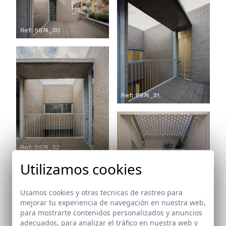
Ref: 8974_30
Ref: 8974_31
Ref: 8974_32
Utilizamos cookies
Ref: 8974_33
Usamos cookies y otras tecnicas de rastreo para
mejorar tu experiencia de navegación en nuestra web,
para mostrarte contenidos personalizados y anuncios
Ref: 8974_34
adecuados, para analizar el tráfico en nuestra web y