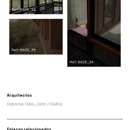
Ref: 8925_33
Ref: 8925_35
Ref: 8925_34
Arquitectos
Osborne Odio, John
/
OsArq
Enlaces relacionados