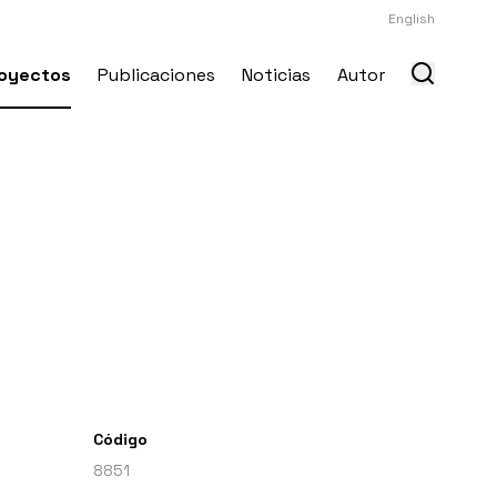
English
oyectos
Publicaciones
Noticias
Autor
Código
8851