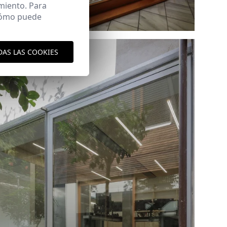
miento. Para
 cómo puede
Ref: 8851_11
DAS LAS COOKIES