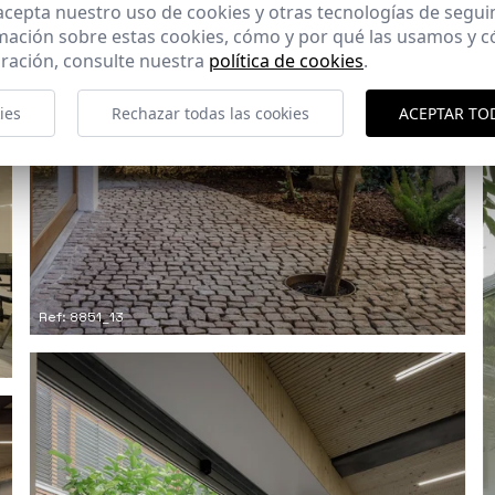
 acepta nuestro uso de cookies y otras tecnologías de segui
mación sobre estas cookies, cómo y por qué las usamos y
ración, consulte nuestra
política de cookies
.
ies
Rechazar todas las cookies
ACEPTAR TO
Ref: 8851_13