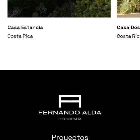
Casa Estancia
Casa Dos
Costa Rica
Costa Ric
Proyectos