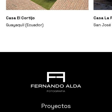
Casa El Cortijo
Casa La 
Guayaquil (Ecuador)
San José 
Proyectos