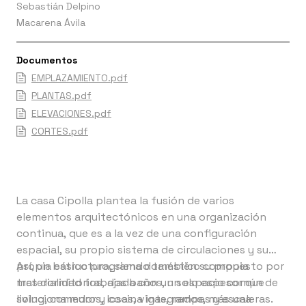
Sebastián Delpino
Macarena Ávila
Documentos
EMPLAZAMIENTO.pdf
PLANTAS.pdf
ELEVACIONES.pdf
CORTES.pdf
La casa Cipolla plantea la fusión de varios
elementos arquitectónicos en una organización
continua, que es a la vez de una configuración
espacial, su propio sistema de circulaciones y su
propia estructura, siendo también su propia
Así, un básico programa doméstico compuesto por
materialidad trabajada con un solo espesor que
tres dormitorios, dos baños, un espacio común de
soluciona muros, losas, vigas, rampas y escaleras.
living, comedor y cocina integrados, más una