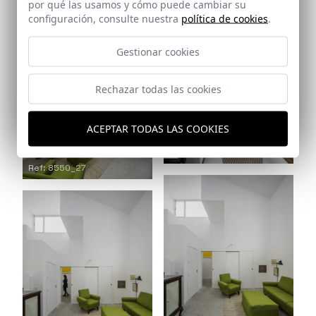
por qué las usamos y cómo puede cambiar su
Ref: 8550_25
configuración, consulte nuestra
política de cookies
.
Gestionar cookies
Rechazar todas las cookies
ACEPTAR TODAS LAS COOKIES
Ref: 8550_26
Ref: 8550_27