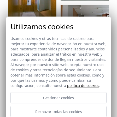
Utilizamos cookies
Ref: 1243_24
Ref: 1243_25
Usamos cookies y otras tecnicas de rastreo para
mejorar tu experiencia de navegación en nuestra web,
para mostrarte contenidos personalizados y anuncios
adecuados, para analizar el tráfico en nuestra web y
para comprender de donde llegan nuestros visitantes.
Al navegar por nuestro sitio web, acepta nuestro uso
Ref: 1243_26
de cookies y otras tecnologías de seguimiento. Para
obtener más información sobre estas cookies, cómo y
por qué las usamos y cómo puede cambiar su
configuración, consulte nuestra
política de cookies
.
Gestionar cookies
Ref: 1243_28
Ref: 1243_27
Rechazar todas las cookies