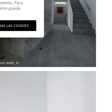
miento. Para
 cómo puede
DAS LAS COOKIES
Ref: 8489_12