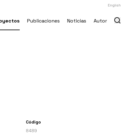
English
oyectos
Publicaciones
Noticias
Autor
Código
8489