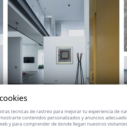
 cookies
Ref: 8489_10
tras tecnicas de rastreo para mejorar tu experiencia de n
mostrarte contenidos personalizados y anuncios adecuados,
 web y para comprender de donde llegan nuestros visitantes