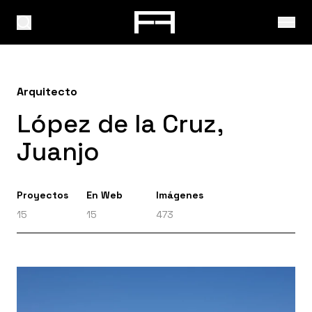
Arquitecto
López de la Cruz,
Juanjo
Proyectos
En Web
Imágenes
15
15
473