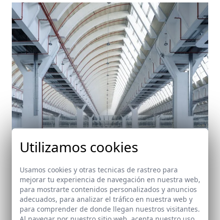
Utilizamos cookies
Usamos cookies y otras tecnicas de rastreo para
Remodelación de las Naves Intelhorce - Mayoral -
mejorar tu experiencia de navegación en nuestra web,
Visita 4
para mostrarte contenidos personalizados y anuncios
Málaga
adecuados, para analizar el tráfico en nuestra web y
para comprender de donde llegan nuestros visitantes.
Al navegar por nuestro sitio web, acepta nuestro uso