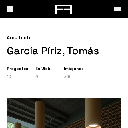
Arquitecto
García Píriz, Tomás
Proyectos
En Web
Imágenes
10
10
366