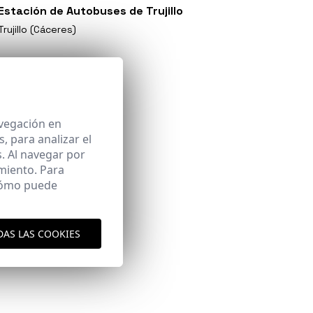
Estación de Autobuses de Trujillo
Trujillo (Cáceres)
avegación en
 para analizar el
. Al navegar por
miento. Para
 cómo puede
DAS LAS COOKIES