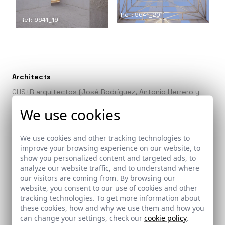
Ref: 9641_20
Ref: 9641_19
Architects
CHS+R arquitectos (José Rodríguez, Antonio Herrero y
Juan Suárez) y Carlos Montes
We use cookies
Collaborators
We use cookies and other tracking technologies to
David Villegas Cerredo. Estructura e Instalaciones.
improve your browsing experience on our website, to
Francisco Pérez Díez (Pérez Díez SL). Construcción
show you personalized content and targeted ads, to
Jesus Gómez Román (Hierro Puro). Estructura
analyze our website traffic, and to understand where
our visitors are coming from. By browsing our
Juan Ruiz Muriel. Salinero (Salina del Molino de Ossio S.L.)
website, you consent to our use of cookies and other
tracking technologies. To get more information about
these cookies, how and why we use them and how you
can change your settings, check our
cookie policy
.