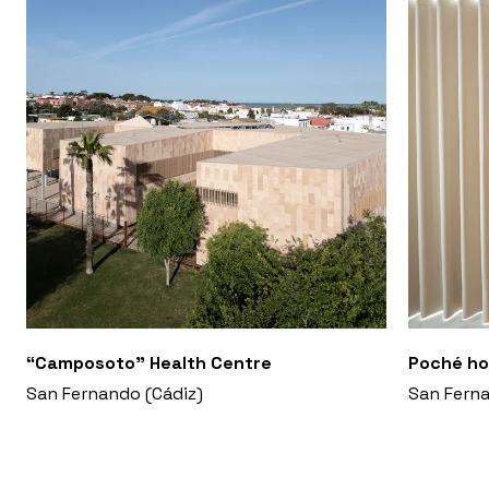
“Camposoto” Health Centre
Poché h
San Fernando (Cádiz)
San Ferna