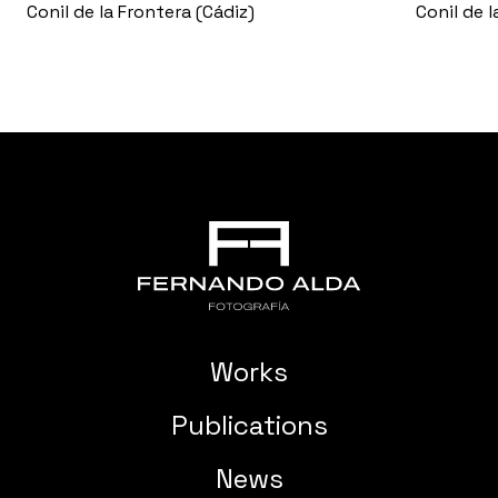
Conil de la Frontera (Cádiz)
Conil de l
Works
Publications
News