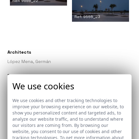
Ref: 9555_22
Ref: 9555_23
Architects
López Mena, Germán
Promoter
We use cookies
Ayuntamiento de Conil de la Frontera
Collaborators
We use cookies and other tracking technologies to
improve your browsing experience on our website, to
Shahriari, Shiva. Arquitecta
show you personalized content and targeted ads, to
Pavón Bautista, Jesús. Arquitecto
analyze our website traffic, and to understand where
Aparejadores:
our visitors are coming from. By browsing our
Márquez Garfia, Encarnación
website, you consent to our use of cookies and other
tracking technologies. To get more information about
Narváez Ramírez, Santiago