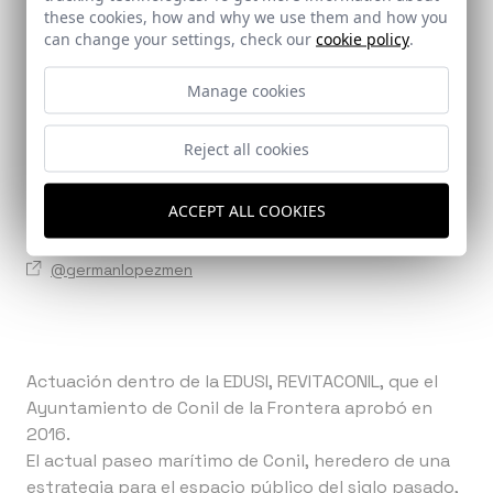
these cookies, how and why we use them and how you
Paisajista. Ingeniero de Monte:
can change your settings, check our
cookie policy
.
Medina Achirica, Jaime
Ingeniero Industrial:
Manage cookies
Martínez Sánchez, José Joaquín
Reject all cookies
Documents
Paneles documentacion gráfica.pdf
ACCEPT ALL COOKIES
Related links
@germanlopezmen
Actuación dentro de la EDUSI, REVITACONIL, que el
Ayuntamiento de Conil de la Frontera aprobó en
2016.
El actual paseo marítimo de Conil, heredero de una
estrategia para el espacio público del siglo pasado,