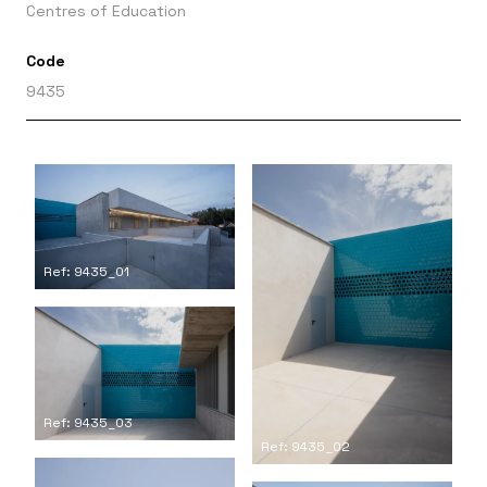
Centres of Education
Code
9435
Ref: 9435_01
Ref: 9435_03
Ref: 9435_02