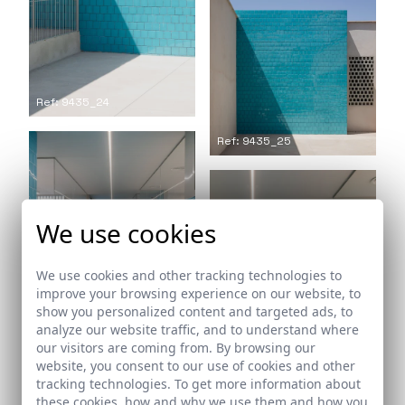
Ref: 9435_24
Ref: 9435_25
We use cookies
We use cookies and other tracking technologies to
improve your browsing experience on our website, to
show you personalized content and targeted ads, to
Ref: 9435_26
analyze our website traffic, and to understand where
our visitors are coming from. By browsing our
website, you consent to our use of cookies and other
tracking technologies. To get more information about
these cookies, how and why we use them and how you
Ref: 9435_27