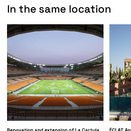
In the same location
Renovation and extension of La Cartuja
ÉCLAT A