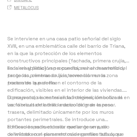
METALOCUS
Se interviene en una casa patio señorial del siglo
XVIII, en una emblemática calle del barrio de Triana,
en la que la protección de los elementos
constructivos principales (fachada, primera crujía,
escalera y patio) van a condicionar el desarrollo del
En la rehabilitación propuesta, se han mantenido,
proyecto, centrando la intervención en la zona
tanto las primeras crujías, como los muros
trasera de la parcela.
portantes que definen el contorno de la
edificación, visibles en el interior de las viviendas.
Conservando la materialidad original, simbolizada en
El proyecto, se centra en la intervención sobre el
las fábricas de ladrillo macizo de gran espesor.
vacío resultante tras la demolición de la zona
trasera, delimitado únicamente por los muros
portantes perimetrales. Se introduce una
edificación estructurada mediante un patio
El nuevo espacio exterior que se genera, se
delimitado con paramentos de perfiles tubulares
convierte en el elemento más representativo, que