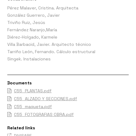
Pérez Malaver, Cristina. Arquitecta
González Guerrero, Javier
Triviño Ruiz, Jesús
Fernández Naranjo,María
Diérez-Holgado, Karmele
Villa Barbacid, Javier. Arquitecto técnico
Tarriño León, Fernando. Cálculo estructural
Singek. Instalaciones
Documents
C55_PLANTAS.pdf
C55_ALZADO Y SECCIONES.pdf
C55_maqueta.pdf
C55_FOTOGRAFIAS OBRA.pdf
Related links
DIVISARE