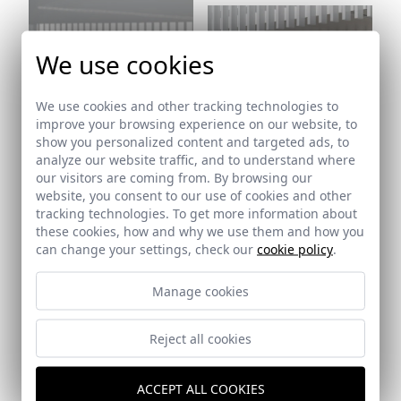
We use cookies
We use cookies and other tracking technologies to
improve your browsing experience on our website, to
Ref: 9002_25
show you personalized content and targeted ads, to
analyze our website traffic, and to understand where
our visitors are coming from. By browsing our
website, you consent to our use of cookies and other
tracking technologies. To get more information about
these cookies, how and why we use them and how you
Ref: 9002_26
can change your settings, check our
cookie policy
.
Ref: 9002_27
Manage cookies
Reject all cookies
ACCEPT ALL COOKIES