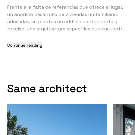
Frente a la falta de referencias que ofrece el lugar,
un anodino desarrollo de viviendas unifamiliares
adosadas, se plantea un edificio contundente y
preciso, una arquitectura específica que encuentra
su principal argumento en la cualificación de los
espacios exteriores y de encuentro, así como en la
Continue reading
adecuación del programa funcional a los factores
climáticos y ambientales (sol, viento, vistas, ruido,
etc.) que caracterizan la parcela, a fin de conseguir
el máximo confort y eficiencia energética. El
esquema de implantación es claro y sencillo. Los
Same architect
accesos, el programa compartido -administración y
usos comunes- y la galería principal de
comunicación, se desarrollan en un volumen de una
planta de altura desplegado linealmente a lo largo
de la calle Huertecilla, en dirección sureste-noreste.
Los tres aularios –dos de infantil de una planta de
altura y uno de primaria de dos plantas- atracan