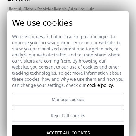
Ulargui, Clara
/
Positivelivings
/
Aguilar, Luis
We use cookies
Promoter
EquityHome
We use cookies and other tracking technologies to
improve your browsing experience on our website, to
Builder
show you personalized content and targeted ads, to
analyze our website traffic, and to understand where
SIMA
our visitors are coming from. By browsing our
website, you consent to our use of cookies and other
Collaborators
tracking technologies. To get more information about
Castillón, Alba
these cookies, how and why we use them and how you
can change your settings, check our
cookie policy
.
Guardiola, Rebeca (@rgs_arquitectura)
Manage cookies
Providers
Mecanismos. JUNG
Reject all cookies
Ventilación (recuperador de calor). Zehnder
Aerotermia. Saunier Duval
Persianas. Griesser.
ACCEPT ALL COOKIES