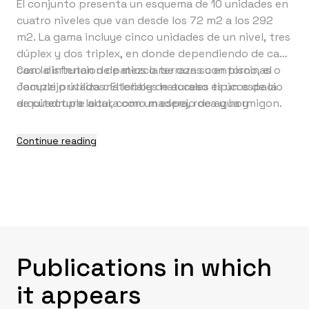
El conjunto presenta un esquema de 10 unidades en
cuatro niveles que van desde los 72 m2 a los 292
m2. La gama incluye cinco unidades de un nivel, tres
dúplex y dos triplex, en donde dependiendo de cada
caso disfrutan de patios o terrazas con piscinas o
Con la intencion de mezclarse con su entorno, el
Jacuzzi privados. El lobby de acceso es un espacio
complejo utiliza materiales naturales tipicos de la
de cuadruple altura con un espejo de agua y
arquitectura local, como madera, roca y hormigon.
diversas entradas de luz indirecta desde la cubierta
superior, el cual por se el centro del proyecto nace
Continue reading
con la idea simular un cenote, pozos de agua dulce
tipicos en la zona. En la azotea complementando
las amenidades privadas, encontramos un roof top
con piscina, tanning deck y area de barbacoas.
Publications in which
it appears