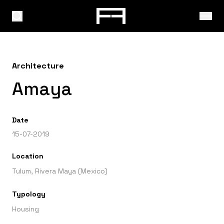
Architecture
Amaya
Date
15-07-2019
Location
Tulum, Rivera Maya (Mexico)
Typology
Housing