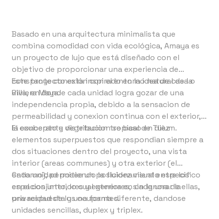
Basado en una arquitectura minimalista que
combina comodidad con vida ecológica, Amaya es
un proyecto de lujo que está diseñado con el
objetivo de proporcionar una experiencia de
constante conexión con el entorno natural de la
Este proyecto esta inspirado en la idea de casa o
Riviera Maya.
villa, en donde cada unidad logra gozar de una
independencia propia, debido a la sensacion de
permeabilidad y conexion continua con el exterior,
la exuberante vegetacion tropical de Tulum.
El concepto y distribucion se baso en diez
elementos superpuestos que respondian siempre a
dos situaciones dentro del proyecto, una vista
interior (areas communes) y otra exterior (el
entorno), permitiendo la fluidez visual entre los
Cada unidad posee un posicionamiento especifico
espacios interiores y exteriores, sin ignorar la
en el conjunto, lo cual genera en cada una de ellas,
privacidad de los ocupantes.
una respuesta y una forma diferente, dandose
unidades sencillas, duplex y triplex.