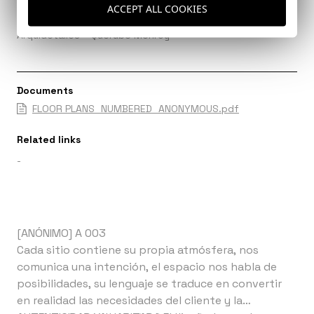
ACCEPT ALL COOKIES
Builder
Arquidetalles – Querube Monroy
Documents
FLOOR PLANS_NUMBERED_ANONYMOUS.pdf
Related links
-
[ANÓNIMO] A 003
Cada sitio contiene su propia atmósfera, nos
comunica una intención, el espacio nos habla de
posibilidades, su lenguaje se traduce en convertir
en realidad las necesidades del cliente y la