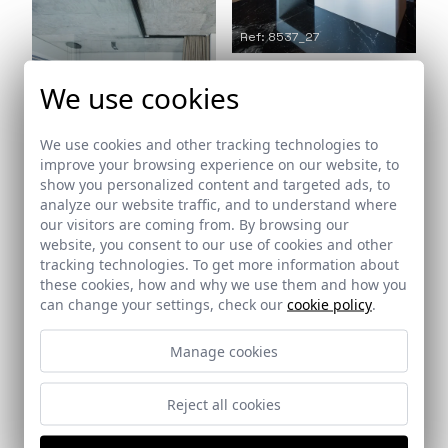
Ref: 8537_27
We use cookies
We use cookies and other tracking technologies to
improve your browsing experience on our website, to
show you personalized content and targeted ads, to
analyze our website traffic, and to understand where
Ref: 8537_29
our visitors are coming from. By browsing our
website, you consent to our use of cookies and other
tracking technologies. To get more information about
these cookies, how and why we use them and how you
can change your settings, check our
cookie policy
.
Architects
Robles Boesler, Sandra
Manage cookies
Promoter
Reject all cookies
Privado