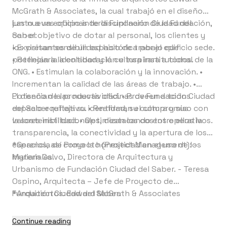
McGrath & Associates, la cual trabajó en el diseño
junto a un equipo interdisciplinario de la Fundación,
Las nuevas oficinas de la Fundación Ciudad del
con el objetivo de dotar al personal, los clientes y
Saber:
los visitantes de un espacio de trabajo que
• Expresan sensibilidad histórica por el edificio sede.
potenciara la colaboración e inspirara a todos.
• Reflejan la identidad y la cultura institucional de la
ONG. • Estimulan la colaboración y la innovación. •
Incrementan la calidad de las áreas de trabajo. •
Potencian la productividad. • Proveen a todos
El diseño de las nuevas oficinas de Fundación Ciudad
espacio equitativo. • Reafirman el compromiso con
del Saber refleja su identidad, su cultura y sus
la sostenibilidad. • Optimizan los costos operativos.
valores institucionales, destacando entre ellos la
transparencia, la conectividad y la apertura de los
espacios, así como la honestidad en el uso de los
*Gerencia de Proyecto (Project Management): -
materiales.
Myriam Calvo, Directora de Arquitectura y
Urbanismo de Fundación Ciudad del Saber. - Teresa
Ospino, Arquitecta – Jefe de Proyecto de
Fundación Ciudad del Saber.
*Arquitectos: Edward McGrath & Associates
Continue reading