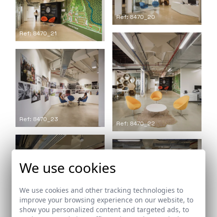
Ref: 8470_20
Ref: 8470_21
Ref: 8470_23
Ref: 8470_22
We use cookies
Ref: 8470_25
We use cookies and other tracking technologies to
improve your browsing experience on our website, to
show you personalized content and targeted ads, to
Ref: 8470_24