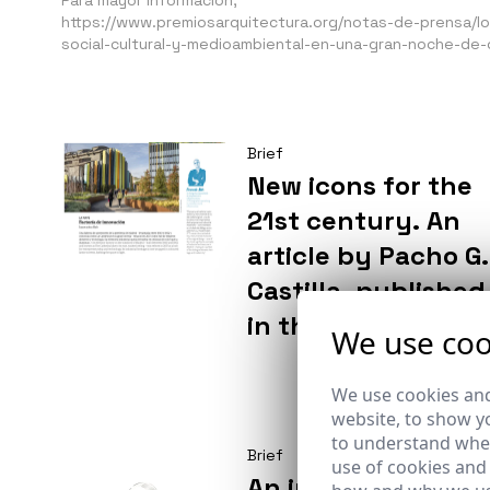
Para mayor información,
https://www.premiosarquitectura.org/notas-de-prensa/l
social-cultural-y-medioambiental-en-una-gran-noche-de-
Brief
New icons for the
21st century. An
article by Pacho G.
Castilla, published
in the Aire Europa
We use coo
magazine in
collaboration with
We use cookies and
website, to show yo
Fernando Alda.
to understand wher
Brief
use of cookies and
An in-depth