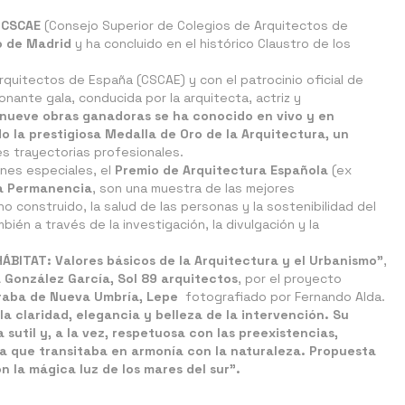
l
CSCAE
(Consejo Superior de Colegios de Arquitectos de
o de Madrid
y ha concluido en el histórico Claustro de los
rquitectos de España (CSCAE) y con el patrocinio oficial de
nante gala, conducida por la arquitecta, actriz y
 nueve obras ganadoras se ha conocido en vivo y en
o la prestigiosa Medalla de Oro de la Arquitectura, un
es trayectorias profesionales.
ones especiales, el
Premio de Arquitectura Española
(ex
la Permanencia
, son una muestra de las mejores
o construido, la salud de las personas y la sostenibilidad del
bién a través de la investigación, la divulgación y la
ÁBITAT: Valores básicos de la Arquitectura y el Urbanismo"
,
 González García, Sol 89 arquitectos
,
por el proyecto
draba de Nueva Umbría, Lepe
fotografiado por Fernando Alda.
la claridad, elegancia y belleza de la intervención. Su
sutil y, a la vez, respetuosa con las preexistencias,
a que transitaba en armonía con la naturaleza. Propuesta
 la mágica luz de los mares del sur”.