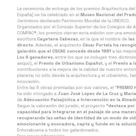
La ceremonia de entrega de los premios Arquitectura de
España) se ha celebrado en el
Museo Nacional del Prad
Jerónimos declarado Patrimonio Mundial de la UNESCO.
Organizados por el Consejo Superior de los Colegios de A
COMPAC®, los premios cierran esta edición con una emocio
escritora
Cayetana Cabezas
, en la que el nombre de
las
directo
. Además, el arquitecto
César Portela ha recogid
galardón que el CSCAE concede desde 1981
a las mejor
Los 9 ganadores
, entre los que se incluyen tres distinci
aequo), el
Premio de Urbanismo Español
, y el
Premio a 
contribuciones a la mejora de la calidad de nuestro entorn
planeta; no sólo desde la arquitectura y el urbanismo, tam
innovación.
Entre las 6 obras premiadas por sus valores, el "
PREMIO H
ha sido otorgado a
Juan José López de La Cruz y María
de
Adecuación Paisajística e Intervención en la Alma
Segun la valoración del jurado, el proyecto
“destaca por 
capacidad para integrarse en el paisaje de una manera 
recuperando las señas de identidad de un modo de vid
emocionante y evocadora, capta y funde en la solución
Enhorabuena a todos los galardonados.