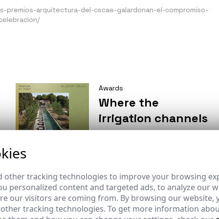
os-premios-arquitectura-del-cscae-galardonan-el-compromiso-
celebracion/
Awards
Where the
irrigation channels
sing and the
poplars grow: the
kies
conversion of the
 other tracking technologies to improve your browsing ex
former Reyes
u personalized content and targeted ads, to analyze our we
Católicos National
e our visitors are coming from. By browsing our website, 
Brief
 other tracking technologies. To get more information abou
School in Santa Fe
ST | Architec