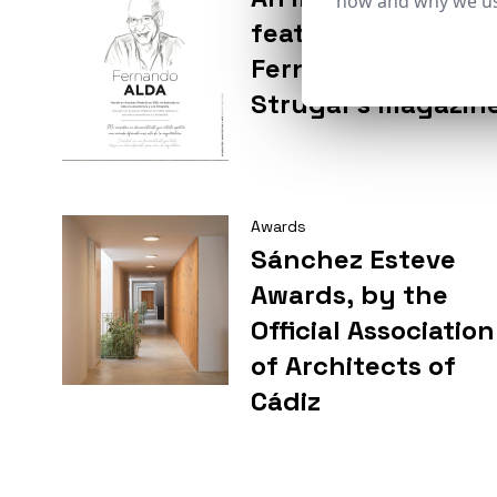
how and why we us
feature by
Fernando Alda in
Strugal´s magazin
Awards
Sánchez Esteve
Awards, by the
Official Association
of Architects of
Cádiz