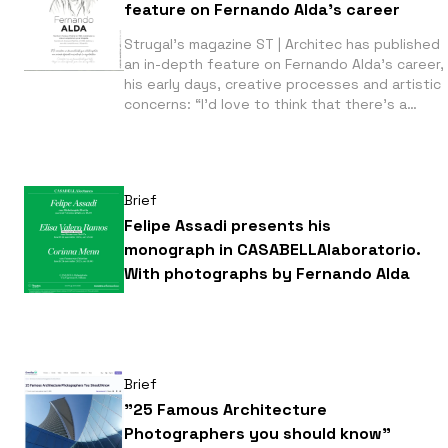
feature on Fernando Alda’s career
Strugal’s magazine ST | Architec has published
an in-depth feature on Fernando Alda’s career,
his early days, creative processes and artistic
concerns: “I’d love to think that there’s a
certain poetic quality hidden behind some of m
images. That’s the challenge.” You can read the
full article via the following link:
https://www.strugal.com/es/reportaje/fernand
Brief
alda
Felipe Assadi presents his
monograph in CASABELLAlaboratorio.
With photographs by Fernando Alda
Brief
"25 Famous Architecture
Photographers you should know"