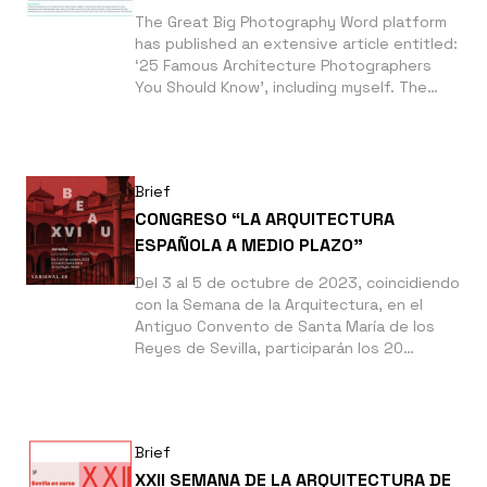
The Great Big Photography Word platform
has published an extensive article entitled:
‘25 Famous Architecture Photographers
You Should Know’, including myself. The
photograph that illustrates the text
corresponds to the project ‘A Habitable
Garden’, by the architecture studio Toni
Gironès.
Brief
CONGRESO “LA ARQUITECTURA
ESPAÑOLA A MEDIO PLAZO”
Del 3 al 5 de octubre de 2023, coincidiendo
con la Semana de la Arquitectura, en el
Antiguo Convento de Santa María de los
Reyes de Sevilla, participarán los 20
equipos premiados en la categoría de
Obras.
Brief
XXII SEMANA DE LA ARQUITECTURA DE