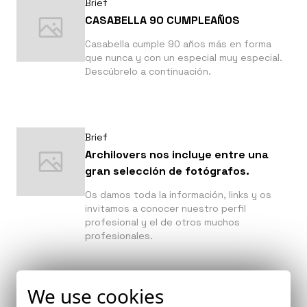
Brief
CASABELLA 90 CUMPLEAÑOS
Casabella cumple 90 años más en forma
que nunca y con un especial muy especial.
Descúbrelo a continuación.
Brief
Archilovers nos incluye entre una
gran selección de fotógrafos.
Os damos toda la información, links y os
invitamos a conocer nuestro perfil
profesional y el de otros muchos
profesionales.
We use cookies
Brief