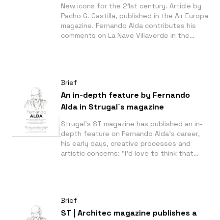
New icons for the 21st century. Article by
Pacho G. Castilla, published in the Air Europa
magazine. Fernando Alda contributes his
comments on La Nave Villaverde in the
latest print issue of Air Europa’s magazine
on the icons of Madrid: “(La Nave) retains
the cathedral-like and monumental
character of its original identity—one of
Brief
the most important works of industrial
architecture in Madrid—making it a symbol
An in-depth feature by Fernando
of dialogue between heritage and
Alda in Strugal´s magazine
modernity”.
Strugal’s ST magazine has published an in-
depth feature on Fernando Alda’s career,
his early days, creative processes and
artistic concerns: “I’d love to think that
there’s a certain poetic quality hidden
behind some of my images. That’s the
challenge.”
Brief
ST | Architec magazine publishes a