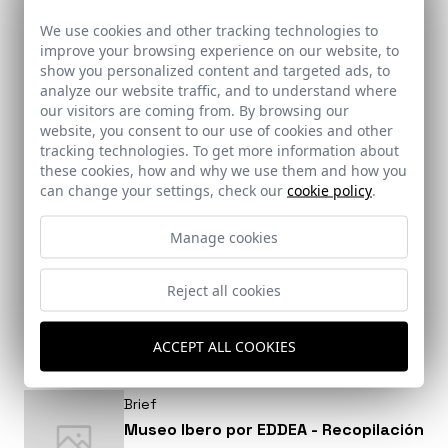
Arte Informado nos sitúa en los 40
We use cookies and other tracking technologies to
mejores fotógrafos de arquitectura
improve your browsing experience on our website, to
show you personalized content and targeted ads, to
analyze our website traffic, and to understand where
our visitors are coming from. By browsing our
website, you consent to our use of cookies and other
tracking technologies. To get more information about
Brief
these cookies, how and why we use them and how you
Entrevista a Fernando Alda en la
can change your settings, check our
cookie policy
.
Revista Escuadra
Manage cookies
La revista boliviana de arquitectura, diseño
e interiorismo dedica estas páginas a
Fernando Alda. Link a la entrevista completa
Reject all cookies
en la noticia.
ACCEPT ALL COOKIES
Brief
Museo Ibero por EDDEA - Recopilación