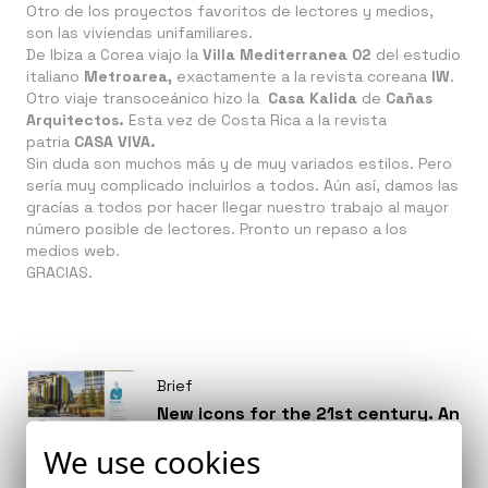
Otro de los proyectos favoritos de lectores y medios,
son las viviendas unifamiliares.
De Ibiza a Corea viajo la
Villa Mediterranea 02
del estudio
italiano
Metroarea,
exactamente a la revista coreana
IW
.
Otro viaje transoceánico hizo la
Casa Kalida
de
Cañas
Arquitectos.
Esta vez de Costa Rica a la revista
patria
CASA VIVA.
Sin duda son muchos más y de muy variados estilos. Pero
sería muy complicado incluirlos a todos. Aún así, damos las
gracías a todos por hacer llegar nuestro trabajo al mayor
número posible de lectores. Pronto un repaso a los
medios web.
GRACIAS.
Brief
New icons for the 21st century. An
article by Pacho G. Castilla,
We use cookies
published in the Aire Europa