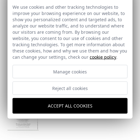
magazine in collaboration with
We use cookies and other tracking technologies to
Fernando Alda.
improve your browsing experience on our website, to
show you personalized content and targeted ads, to
analyze our website traffic, and to understand where
our visitors are coming from. By browsing our
Awards
website, you consent to our use of cookies and other
Where the irrigation channels sing
tracking technologies. To get more information about
and the poplars grow: the
these cookies, how and why we use them and how you
conversion of the former Reyes
can change your settings, check our
cookie policy
.
Católicos National School in Santa
Fe into a municipal library, Santa
Manage cookies
Fe, Granada
Reject all cookies
Brief
An in-depth feature by Fernando
ACCEPT ALL COOKIES
Alda in Strugal´s magazine