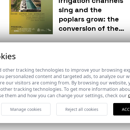
irrigation channels
sing and the
poplars grow: the
conversion of the
former Reyes
Católicos National
Brief
kies
School in Santa Fe
ST | Architec
into a municipal
magazine
 other tracking technologies to improve your browsing ex
library, Santa Fe,
u personalized content and targeted ads, to analyze our we
publishes a
e our visitors are coming from. By browsing our website, 
Granada
e
feature on
 other tracking technologies. To get more information abou
e them and how you can change your settings, check our
Fernando Alda’s
career
Manage cookies
Reject all cookies
ACC