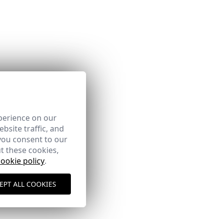
perience on our
bsite traffic, and
you consent to our
t these cookies,
cookie policy
.
EPT ALL COOKIES