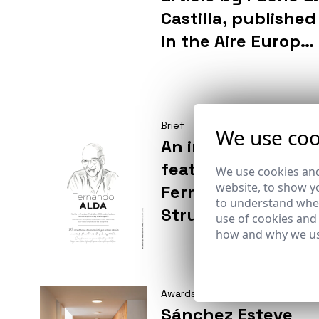
Castilla, published
in the Aire Europa
magazine in
collaboration with
Fernando Alda.
Brief
We use coo
An in-depth
feature by
We use cookies and
website, to show yo
Fernando Alda in
to understand wher
Strugal´s magazin
use of cookies and
how and why we us
Awards
Sánchez Esteve