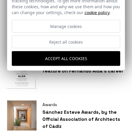
tracking technologies. To get more information about
these cookies, how and why we use them and how you
Brief
can change your settings, check our
cookie policy
.
An in-depth feature by Fernando
Alda in Strugal´s magazine
Manage cookies
Reject all cookies
Brief
ACCEPT ALL COOKIES
ST | Architec magazine publishes a
feature on Fernando Alda’s career
Awards
Sánchez Esteve Awards, by the
Official Association of Architects
of Cádiz