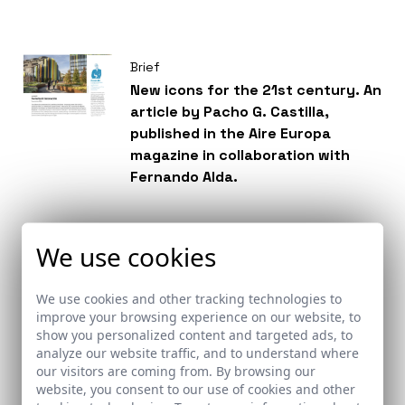
Brief
New icons for the 21st century. An
article by Pacho G. Castilla,
published in the Aire Europa
magazine in collaboration with
Fernando Alda.
We use cookies
Awards
Where the irrigation channels sing
and the poplars grow: the
We use cookies and other tracking technologies to
conversion of the former Reyes
improve your browsing experience on our website, to
show you personalized content and targeted ads, to
Católicos National School in Santa
analyze our website traffic, and to understand where
Fe into a municipal library, Santa
our visitors are coming from. By browsing our
Fe, Granada
website, you consent to our use of cookies and other